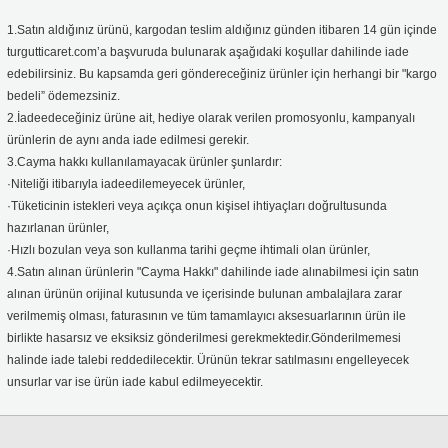
1.
Satın aldığınız ürünü, kargodan teslim aldığınız günden itibaren 14 gün içinde
turgutticaret.com’a başvuruda bulunarak aşağıdaki koşullar dahilinde iade
edebilirsiniz. Bu kapsamda geri göndereceğiniz ürünler için herhangi bir "kargo
bedeli” ödemezsiniz
.
2
.
İadeedeceğiniz ürüne ait, hediye olarak verilen promosyonlu, kampanyalı
ürünlerin de aynı anda iade edilmesi gerekir
.
3
.
Cayma hakkı kullanılamayacak ürünler şunlardır:
·Niteliği itibarıyla iadeedilemeyecek ürünler,
·Tüketicinin istekleri veya açıkça onun kişisel ihtiyaçları doğrultusunda
hazırlanan ürünler,
·Hızlı bozulan veya son kullanma tarihi geçme ihtimali olan ürünler,
4.Satın alınan ürünlerin "Cayma Hakkı" dahilinde iade alınabilmesi için satın
alınan ürünün orijinal kutusunda ve içerisinde bulunan ambalajlara zarar
verilmemiş olması, faturasının ve tüm tamamlayıcı aksesuarlarının ürün ile
birlikte hasarsız ve eksiksiz gönderilmesi gerekmektedir.Gönderilmemesi
halinde iade talebi reddedilecektir. Ürünün tekrar satılmasını engelleyecek
unsurlar var ise ürün iade kabul edilmeyecektir.