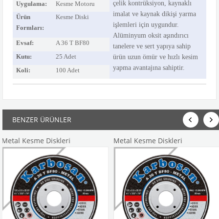
çelik
kontrüksiyon, kaynaklı
Uygulama:
Kesme Motoru
imalat ve kaynak dikişi yarma
Ürün
Kesme Diski
işlemleri için uygundur.
Formları:
Alüminyum oksit aşındırıcı
Evsaf:
A 36 T BF80
tanelere ve sert yapıya sahip
Kutu:
25 Adet
ürün uzun
ömür ve hızlı kesim
yapma avantajına sahiptir.
Koli:
100 Adet
BENZER ÜRÜNLER
 Kesme Diskleri
Metal Kesme Diskleri
Meta