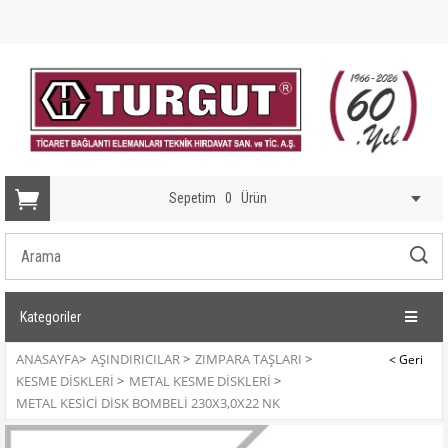
Sepetim
0
Ürün
Kategoriler
ANASAYFA
>
AŞINDIRICILAR
>
ZIMPARA TAŞLARI
>
KESME DISKLERI
>
METAL KESME DISKLERI
>
METAL KESICI DISK BOMBELI 230X3,0X22 NK