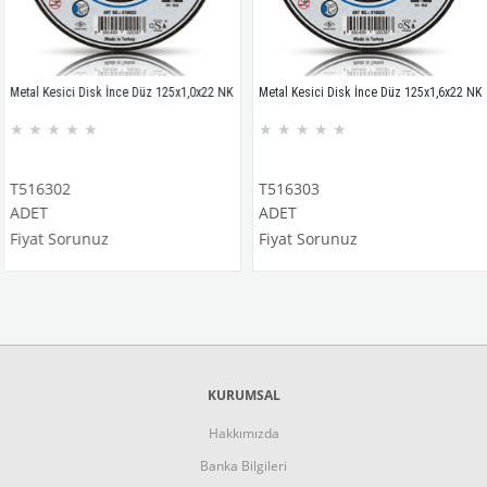
Kesici Disk İnce Düz 125x1,0x22 NK
Metal Kesici Disk İnce Düz 125x1,6x22 NK
Meta
★
★
★
★
★
★
★
★
★
302
T516303
T51
ADET
AD
 Sorunuz
Fiyat Sorunuz
Fiy
KURUMSAL
Hakkımızda
Banka Bilgileri