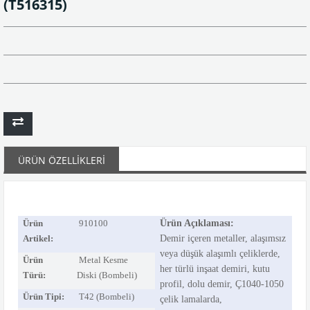
(T516315)
ÜRÜN ÖZELLIKLERI
Ürün
910100
Ürün Açıklaması:
Artikel:
Demir içeren metaller, alaşımsız
veya düşük alaşımlı çeliklerde,
Ürün
Metal Kesme
her türlü inşaat demiri, kutu
Türü:
Diski (Bombeli)
profil, dolu demir, Ç1040-1050
Ürün Tipi:
T42 (Bombeli)
çelik lamalarda,