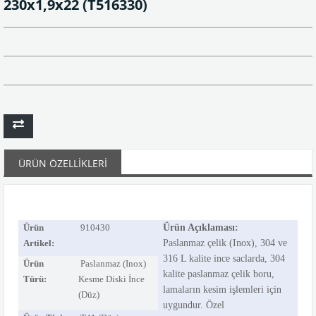
230x1,9x22
(T516330)
ÜRÜN ÖZELLIKLERI
Ürün
910430
Ürün Açıklaması:
Artikel:
Paslanmaz çelik (Inox), 304 ve
316 L kalite ince saclarda, 304
Ürün
Paslanmaz (Inox)
kalite paslanmaz çelik boru,
Türü:
Kesme Diski İnce
lamaların kesim işlemleri için
(Düz)
uygundur. Özel