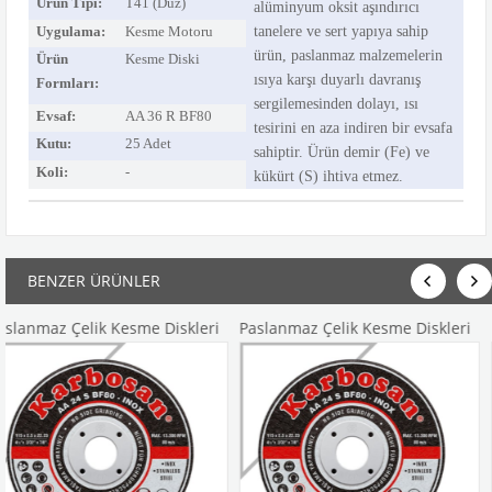
Ürün Tipi:
T41 (Düz)
alüminyum
oksit aşındırıcı
Uygulama:
Kesme Motoru
tanelere ve sert yapıya sahip
ürün, paslanmaz malzemelerin
Ürün
Kesme Diski
ısıya karşı duyarlı davranış
Formları:
sergilemesinden dolayı, ısı
Evsaf:
AA 36 R BF80
tesirini en
aza indiren bir evsafa
Kutu:
25 Adet
sahiptir. Ürün demir (Fe) ve
Koli:
-
kükürt (S) ihtiva etmez.
BENZER ÜRÜNLER
 Çelik Kesme Diskleri
Paslanmaz Çelik Kesme Diskleri
Paslanma