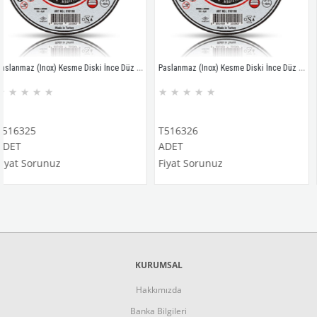
Paslanmaz (Inox) Kesme Diski İnce Düz 115x1,2x22
Paslanmaz (Inox) Kesme Diski İnce Düz 115x1,6x22
★
★
★
★
★
★
★
★
★
★
T516326
T51632
ADET
ADET
runuz
Fiyat Sorunuz
Fiyat S
KURUMSAL
Hakkımızda
Banka Bilgileri