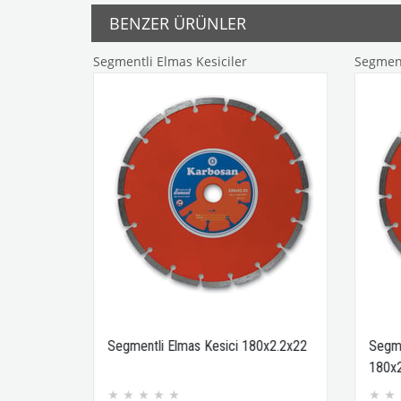
BENZER ÜRÜNLER
Segmentli Elmas Kesiciler
Segmentli Elma
2
Segmentli Elmas Kesici 180x2.2x22
Segmentli Elm
180x2.2x22
★
★
★
★
★
★
★
★
★
★