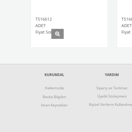
T516612
T516614
ADET
ADET
Fiyat Sorunuz
Fiyat Sorun
KURUMSAL
YARDIM
Hakkımızda
Sipariş ve Teslimat
Üyelik Sözleşmesi
Banka Bilgileri
Kişisel Verilerin Kullanılma
İnsan Kaynakları