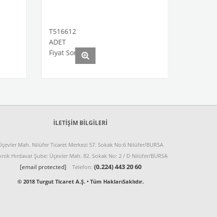
T516612
T516614
ADET
ADET
Fiyat Sorunuz
Fiyat Sorunuz
İLETIŞIM BILGILERI
Üçevler Mah. Nilüfer Ticaret Merkezi 57. Sokak No:6 Nilüfer/BURSA
knik Hırdavat Şube: Üçevler Mah. 82. Sokak No: 2 / D Nilüfer/BURSA
(0.224) 443 20 60
[email protected]
Telefon:
© 2018 Turgut Ticaret A.Ş. • Tüm HaklarıSaklıdır.