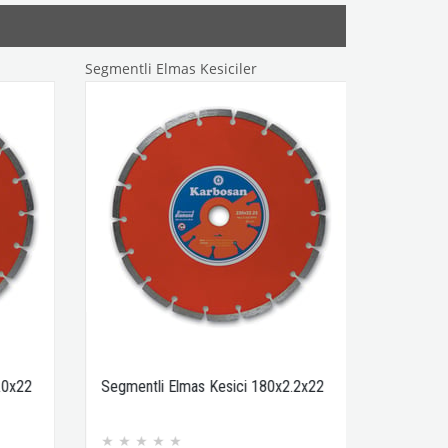
Segmentli Elmas Kesiciler
Segmentli Elmas 
Segmentli Elmas Kesici 180x2.2x22
Segmentli Elmas 
180x2.2x22
★
★
★
★
★
★
★
★
★
★