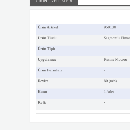
ÜRÜN ÖZELLIKLERI
Ürün Artikel:
950130
Ürün Türü:
Segmentli Elmas
Ürün Tipi:
-
Uygulama:
Kesme Motoru
Ürün Formları:
-
Devir:
80 (m/s)
Kutu:
1 Adet
Koli:
-