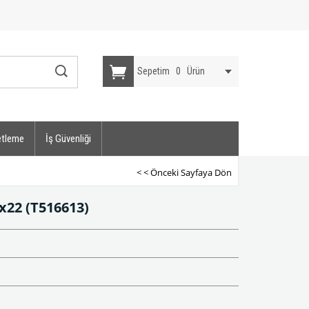
Sepetim
0
Ürün
etleme
İş Güvenliği
< < Önceki Sayfaya Dön
4x22
(T516613)