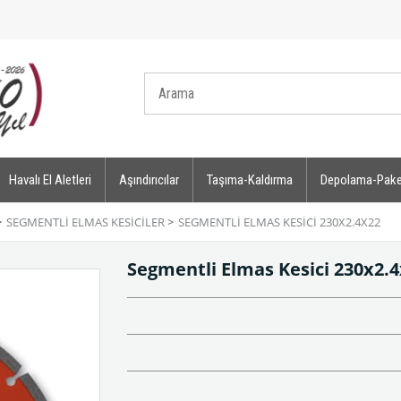
Havalı El Aletleri
Aşındırıcılar
Taşıma-Kaldırma
Depolama-Pak
>
SEGMENTLI ELMAS KESICILER
>
SEGMENTLI ELMAS KESICI 230X2.4X22
Segmentli Elmas Kesici 230x2.