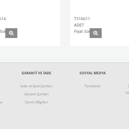
T516611
ADET
uz
Fiyat Sorunuz
GARANTI VE İADE
SOSYAL MEDYA
İade ve İptal Şartları
Facebook
Te
Garanti Şartları
sı
Servis Bİlgileri